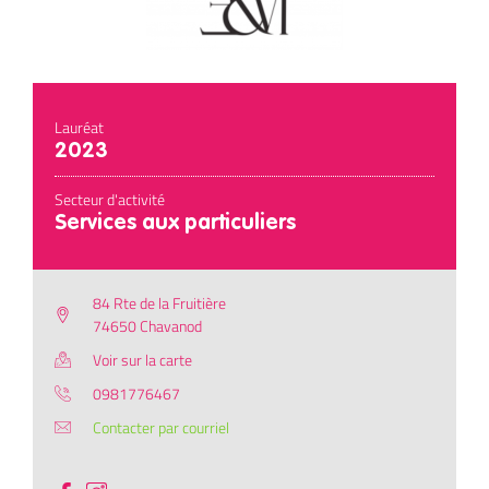
Lauréat
2023
Secteur d'activité
Services aux particuliers
84 Rte de la Fruitière
74650 Chavanod
Voir sur la carte
0981776467
Contacter par courriel