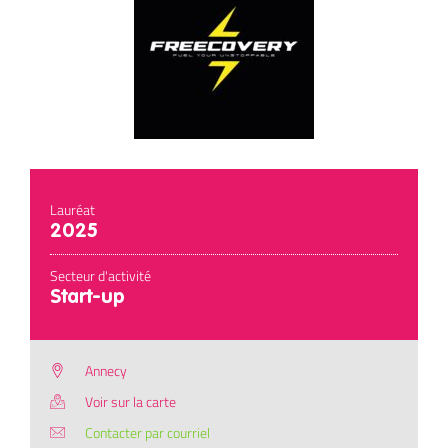
Lauréat
2025
Secteur d'activité
Start-up
Annecy
Voir sur la carte
Contacter par courriel