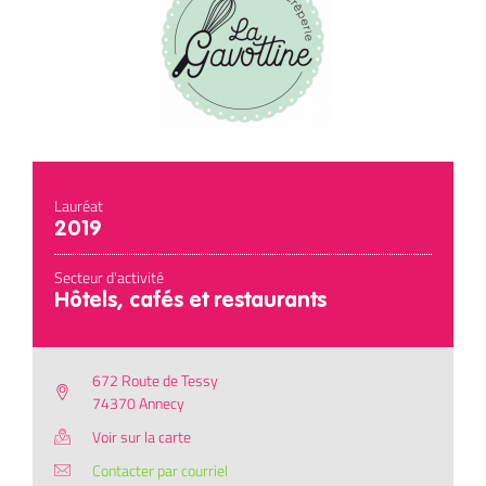
Lauréat
2019
Secteur d'activité
Hôtels, cafés et restaurants
672 Route de Tessy
74370 Annecy
Voir sur la carte
Contacter par courriel